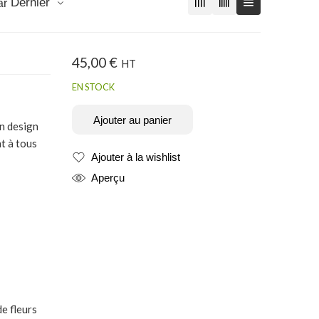
Dernier
ar
45,00
€
HT
EN STOCK
Ajouter au panier
on design
t à tous
Ajouter à la wishlist
Produit ajouté
Aperçu
de fleurs