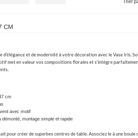
Trier p
47 CM
 d’élégance et de modernité à votre décoration avec le
Vase Iris
. S
tif met en valeur vos compositions florales et s’intègre parfaitemen
ents.
47 cm
as
rent avec motif
 démonté, montage simple et rapide
fait pour créer de superbes centres de table. Associez le à une boule 