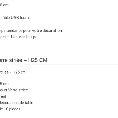
30 cm
câble USB fourni
e
ampe tendance pour votre décoration
 pcs = 14 euros ht / pc
erre striée – H25 CM
striée – H25 cm
25 cm
as et Verre striée
rent
décorations de table
de 10 pièces