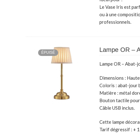
Le Vase Iris est par
ou à une compositio
professionnels.
Lampe OR – A
ÉPUISÉ
Lampe OR – Abat-j
Dimensions :
Hauteu
Coloris :
abat-jour 
Matière :
métal dor
Bouton tactile
pour 
Câble USB inclus.
Cette lampe décorat
Tarif dégressif : + 