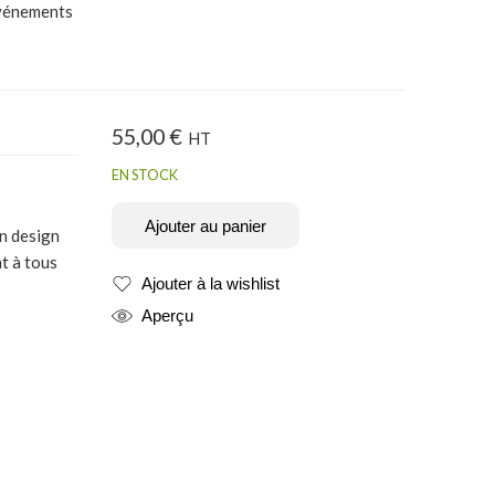
événements
55,00
€
HT
EN STOCK
Ajouter au panier
on design
t à tous
Ajouter à la wishlist
Produit ajouté
Aperçu