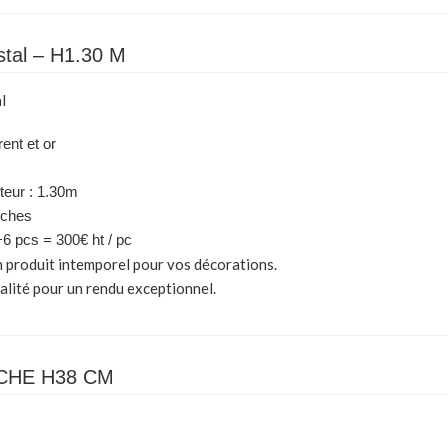
stal – H1.30 M
l
rent et or
teur : 1.30m
nches
 +6 pcs = 300€ ht / pc
n produit intemporel pour vos décorations.
alité pour un rendu exceptionnel.
CHE H38 CM