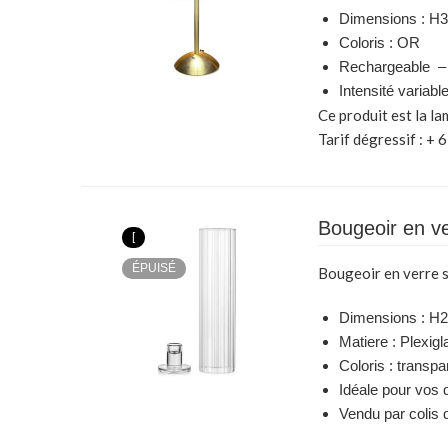
Dimensions : H
Coloris : OR
Rechargeable – 
Intensité variabl
Ce produit est la l
Tarif dégressif : + 6
Bougeoir en v
[
ÉPUISÉ
Bougeoir en verre 
Dimensions : H
Matiere : Plexigl
Coloris : transpa
Idéale pour vos 
Vendu par colis 