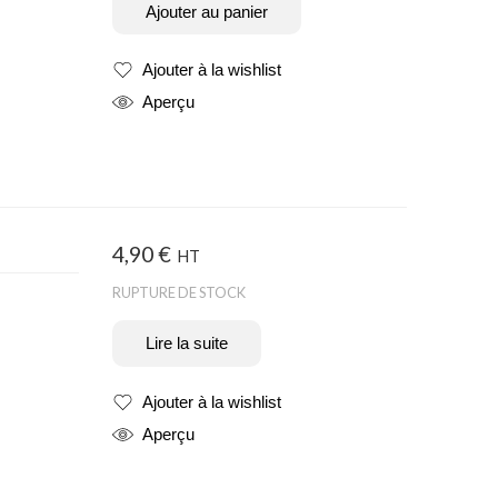
Ajouter au panier
Ajouter à la wishlist
Produit ajouté
Aperçu
4,90
€
HT
RUPTURE DE STOCK
Lire la suite
Ajouter à la wishlist
Produit ajouté
Aperçu