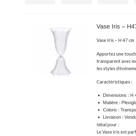
Vase Iris – H
Vase Iris – H 47 cm
Apportez une touche
transparent avec mo
les styles d’événem
Caractéristiques :
Dimensions :
H 
Matière :
Plexigl
Coloris :
Transpa
Livraison :
Vendu
Idéal pour :
Le Vase Iris est par