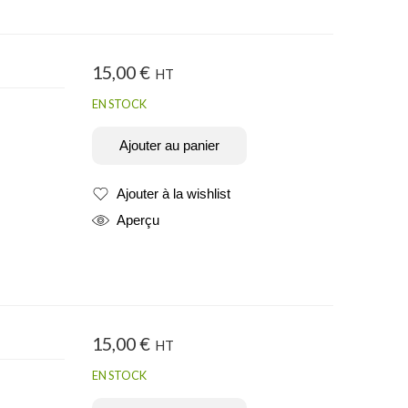
15,00
€
HT
EN STOCK
Ajouter au panier
Ajouter à la wishlist
Produit ajouté
Aperçu
15,00
€
HT
EN STOCK