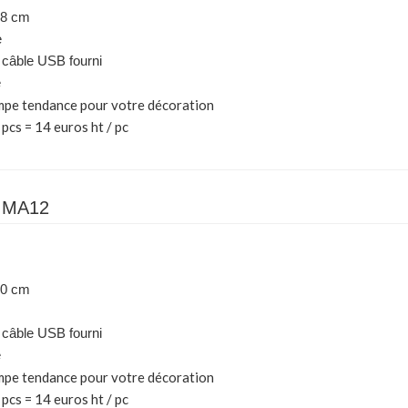
38 cm
e
câble USB fourni
e
ampe tendance pour votre décoration
 pcs = 14 euros ht / pc
IMA12
30 cm
câble USB fourni
e
ampe tendance pour votre décoration
 pcs = 14 euros ht / pc