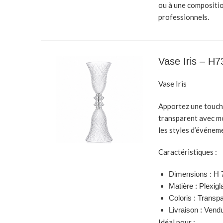
ou à une compositio
professionnels.
Vase Iris – H
Vase Iris
Apportez une touche
transparent avec mo
les styles d’événem
Caractéristiques :
Dimensions :
H 
Matière :
Plexigl
Coloris :
Transpa
Livraison :
Vendu
Idéal pour :