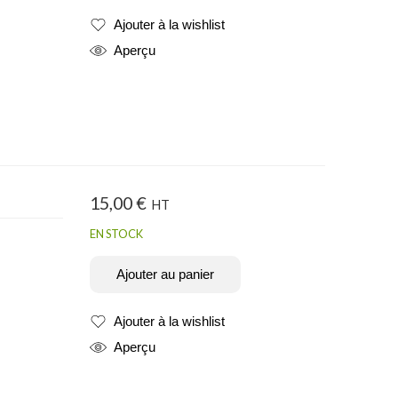
Ajouter à la wishlist
Produit ajouté
Aperçu
15,00
€
HT
EN STOCK
Ajouter au panier
Ajouter à la wishlist
Produit ajouté
Aperçu