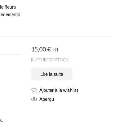
de fleurs
événements
15,00
€
HT
RUPTURE DE STOCK
Lire la suite
Ajouter à la wishlist
Produit ajouté
Aperçu
s.