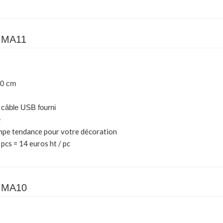
IMA11
30 cm
câble USB fourni
e
ampe tendance pour votre décoration
 pcs = 14 euros ht / pc
IMA10