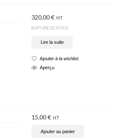
320,00
€
HT
RUPTURE DE STOCK
Lire la suite
Ajouter à la wishlist
Produit ajouté
Aperçu
15,00
€
HT
Ajouter au panier