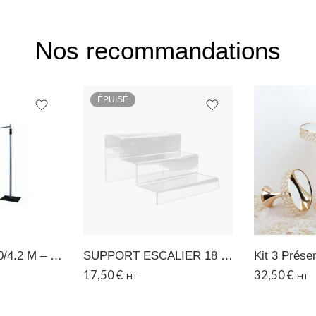
Nos recommandations
ÉPUISÉ
Kit structure 1.80/4.2 M – Modèle grand
SUPPORT ESCALIER 18 – 31 CM
Kit 3 Prése
17,50
€
32,50
€
HT
HT