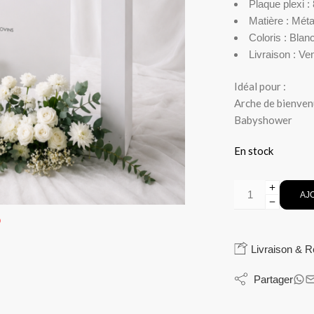
Plaque plexi 
Matière :
Métal
Coloris :
Blan
Livraison :
Ven
Idéal pour :
Arche de bienven
Babyshower
En stock
AJ
Livraison & R
Partager