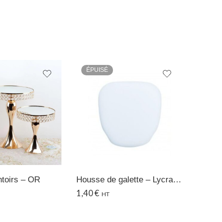
ÉPUISÉ
ÉPUI
ntoirs – OR
Housse de galette – Lycra blanc
1,40
€
95,00
HT