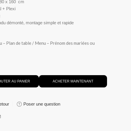
: 80 x 160 cm
 + Plexi
c
du démonté, montage simple et rapide
u – Plan de table / Menu – Prénom des mariées ou
OUTER AU PANIER
ACHETER MAINTENANT
etour
Poser une question