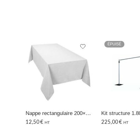
ÉPUISÉ
Nappe rectangulaire 200×400 cm – Blanche
12,50
€
225,00
€
HT
HT