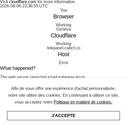
Visit
cloudflare.com
for more information.
2026-08-06 23:36:59 UTC
You
Browser
Working
Geneva
Cloudflare
Working
linkpanel.cabcf.co
Host
Error
What happened?
The web server reported a bad gateway error.
What can I do?
Afin de vous offrir une expérience d’achat personnalisée,
Please try again in a few minutes.
notre site utilise des cookies. En continuant à utiliser ce site,
Cloudflare Ray ID:
a271ddeb5977ca00
•
Your IP:
vous acceptez notre
Politique en matière de cookies.
2001:1600:0:aaaa::80:80
•
Performance
CLICK TO REVEAL
J'ACCEPTE
& security by
Cloudflare