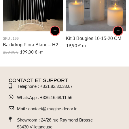
Kit 3 Bougies 10-15-20 CM
SKU :
199
Backdrop Flora Blanc – H240 CM
19,90
€
HT
199,00
€
250,00
€
HT
CONTACT ET SUPPORT
Téléphone : +331.82.30.33.67
WhatsApp : +336.16.68.11.56
Mail : contact@imagine-decor.fr
Showroom : 24/26 rue Raymond Brosse
93430 Villetaneuse