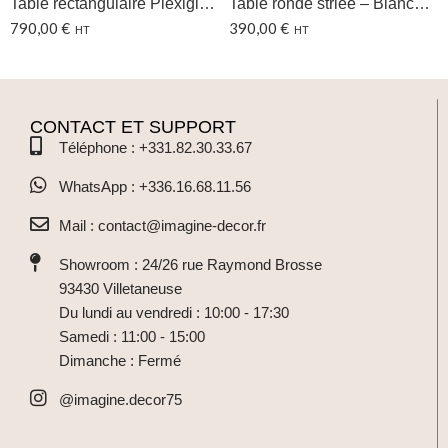
Table rectangulaire Plexiglas – 120x240CM
Table ronde striée – Blanche Ø150 CM
790,00
€
390,00
€
HT
HT
CONTACT ET SUPPORT
Téléphone : +331.82.30.33.67
WhatsApp : +336.16.68.11.56
Mail : contact@imagine-decor.fr
Showroom : 24/26 rue Raymond Brosse
93430 Villetaneuse
Du lundi au vendredi : 10:00 - 17:30
Samedi : 11:00 - 15:00
Dimanche : Fermé
@imagine.decor75