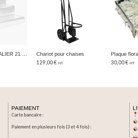
SUPPORT ESCALIER 21 – 30 CM
Chariot pour chaises
Plaque flor
129,00
€
30,00
€
HT
HT
PAIEMENT
L
Carte bancaire :
Paiement en plusieurs fois (3 et 4 fois) :