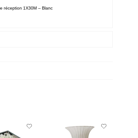
de réception 1X30M – Blanc
[
ÉPUI