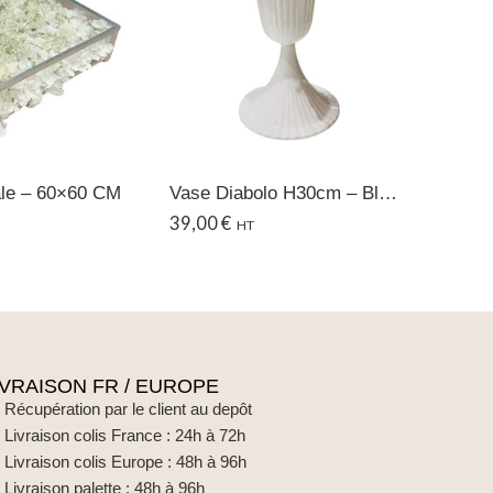
ale – 60×60 CM
Vase Diabolo H30cm – Blanc Plexiglas
39,00
€
365,0
HT
IVRAISON FR / EUROPE
Récupération par le client au depôt
Livraison colis France : 24h à 72h
Livraison colis Europe : 48h à 96h
Livraison palette : 48h à 96h