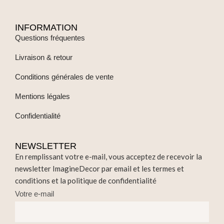
Possibilité de livraison en express sur demande au
+331.82.30.33.67
CONTACT ET SUPPORT
Vaisselle
Rideau lycra
Mobilier
Tapis
Nappage
Nouveautés
Décoration
Coup de coeur
Centre de table
Promo
Florale
Sur-demande
Structure