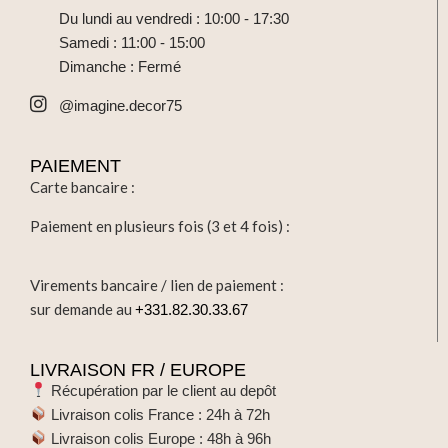
Vase Médicis H50CM – OR
VASE / VERRE PLEXI INCASSABLE
30,00
€
2,90
€
HT
HT
CONTACT ET SUPPORT
Téléphone : +331.82.30.33.67
WhatsApp : +336.16.68.11.56
Mail : contact@imagine-decor.fr
Showroom : 24/26 rue Raymond Brosse
93430 Villetaneuse
Du lundi au vendredi : 10:00 - 17:30