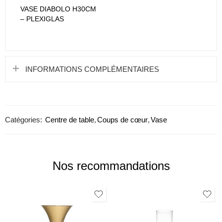
AJOUTER AU PANIER
ACHETER MAINTENANT
Livraison & Retour
Poser une question
Partager
DESCRIPTION
Vase clarinet H80cm – Blanc Plexiglas
Vase Clarinet H80cm –
Vase Diabolo H30cm –
Plexiglas
Blanc Plexiglas
VASE DIABOLO H30CM