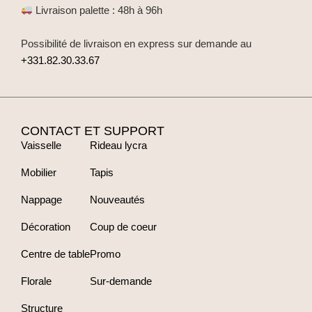
Samedi : 11:00 - 15:00
Dimanche : Fermé
@imagine.decor75
PAIEMENT
Carte bancaire :
Paiement en plusieurs fois (3 et 4 fois) :
Virements bancaire / lien de paiement :
sur demande au
+331.82.30.33.67
LIVRAISON FR / EUROPE
Récupération par le client au depôt
Livraison colis France : 24h à 72h
Livraison colis Europe : 48h à 96h
Livraison palette : 48h à 96h