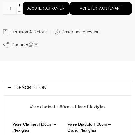
49,00
€
HT
Hâte! Plus de 15 personnes l'ont dans leur panier
Vase Clarinet
Dimension : H80 cm
Coloris : Blanc
Matière : Plexiglas
Colisage : 4pcs/carton
Ce vase intemporelle en matière plexiglas pour éviter la casse.
L’ajout d’une boule de fleurs est possible.
également en vente
Vase clarinet transparent plexiglas
En stock