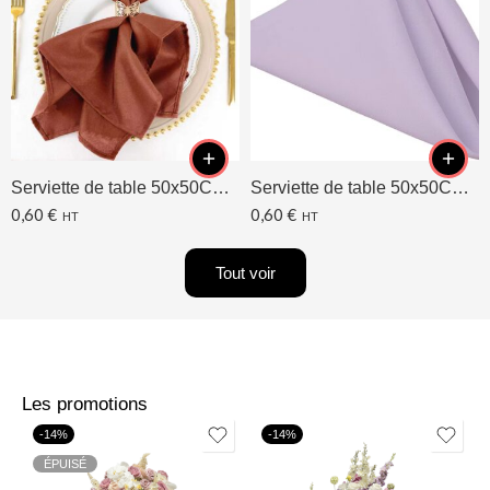
Serviette de table 50x50CM Terracotta
Serviette de table 50x50CM Lavande/Lilas
0,60
€
0,60
€
HT
HT
Tout voir
Les promotions
-14%
-14%
ÉPUISÉ