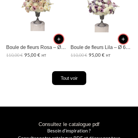
Boule de fleurs Rosa – Ø60 CM
Boule de fleurs Lila – Ø 60CM
95,00
€
95,00
€
110,00
€
110,00
€
1
HT
HT
Tout voir
Consultez le catalogue pdf
Besoin d’inspiration ?