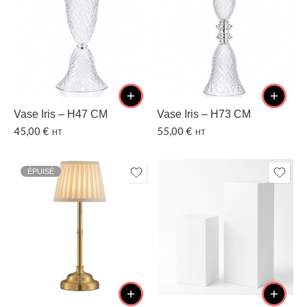
Vase Iris – H47 CM
Vase Iris – H73 CM
45,00
€
55,00
€
HT
HT
ÉPUISÉ