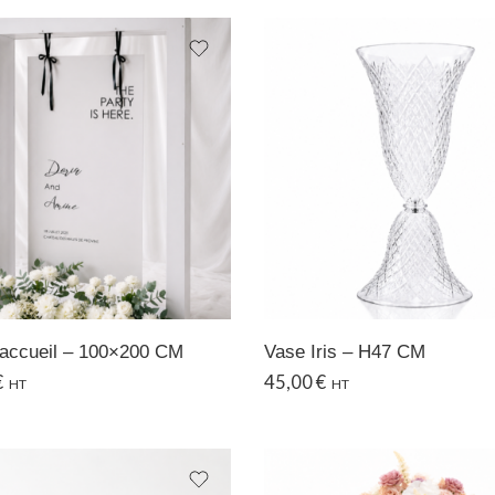
’accueil – 100×200 CM
Vase Iris – H47 CM
€
45,00
€
HT
HT