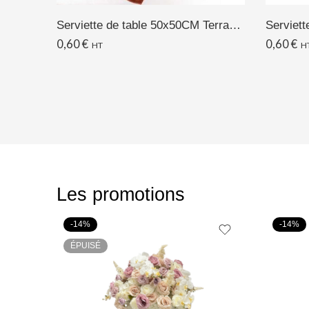
Serviette de table 50x50CM Terracotta
0,60
€
0,60
€
HT
H
Les promotions
-14%
-14%
ÉPUISÉ