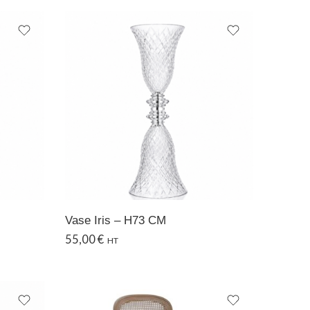
Vase Iris – H73 CM
55,00
€
HT