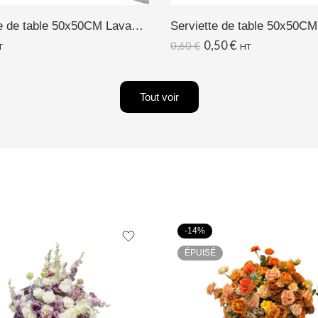
Serviette de table 50x50CM Lavande/Lilas
Serviette de table 50x50CM
0,50
€
0,60
€
T
HT
Tout voir
-14%
ÉPUISÉ