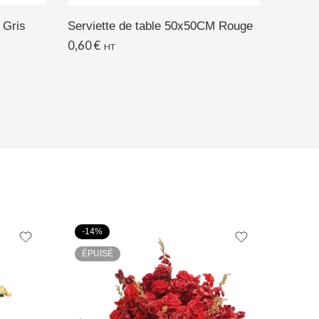
 Gris
Serviette de table 50x50CM Rouge
Nappe
0,60
€
11,50
HT
-14%
-50%
ÉPUISÉ
ÉPUI