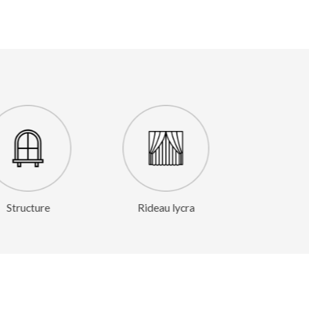
Rideau lycra
Tapis
Co