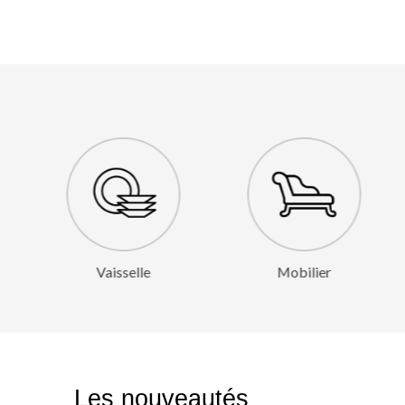
e
Mobilier
Nappage
Les nouveautés