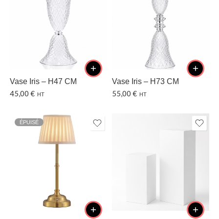
Vase Iris – H47 CM
Vase Iris – H73 CM
45,00
€
55,00
€
HT
HT
ÉPUISÉ