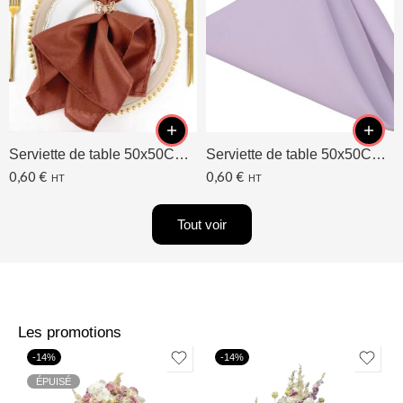
Serviette de table 50x50CM Terracotta
Serviette de table 50x50CM Lavande/Lilas
0,60
€
0,60
€
HT
HT
Tout voir
Les promotions
-14%
-14%
ÉPUISÉ