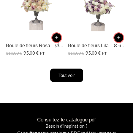
Boule de fleurs Rosa – Ø60 CM
Boule de fleurs Lila – Ø 60CM
95,00
€
95,00
€
110,00
€
110,00
€
1
HT
HT
Tout voir
Consultez le catalogue pdf
Besoin d’inspiration ?