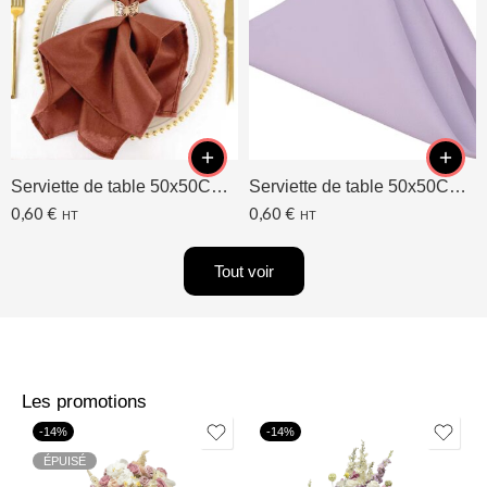
Serviette de table 50x50CM Terracotta
Serviette de table 50x50CM Lavande/Lilas
0,60
€
0,60
€
HT
HT
Tout voir
Les promotions
-14%
-14%
ÉPUISÉ