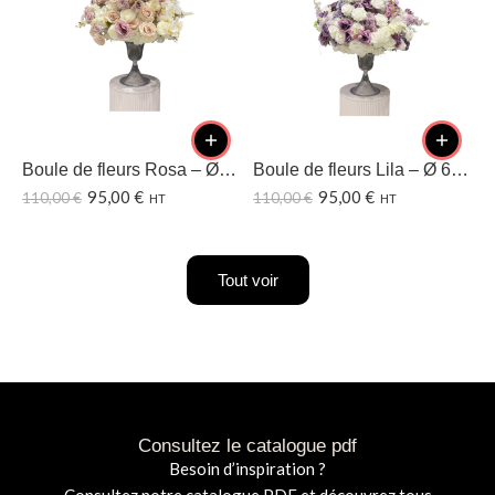
Boule de fleurs Rosa – Ø60 CM
Boule de fleurs Lila – Ø 60CM
95,00
€
95,00
€
110,00
€
110,00
€
1
HT
HT
Tout voir
Consultez le catalogue pdf
Besoin d’inspiration ?