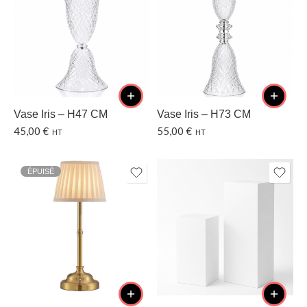
Vase Iris – H47 CM
Vase Iris – H73 CM
45,00
€
55,00
€
HT
HT
ÉPUISÉ