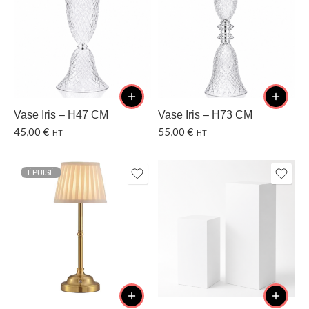
Vase Iris – H47 CM
Vase Iris – H73 CM
45,00
€
55,00
€
HT
HT
ÉPUISÉ