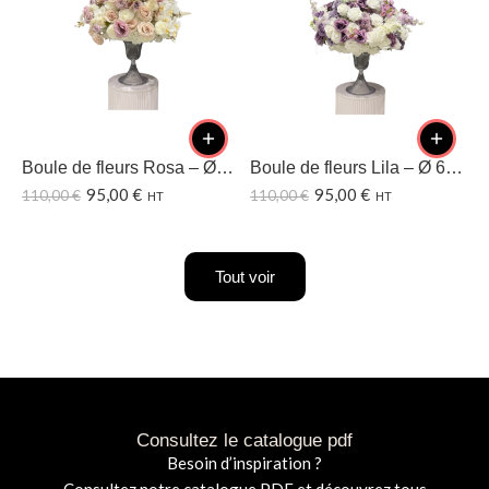
Boule de fleurs Rosa – Ø60 CM
Boule de fleurs Lila – Ø 60CM
95,00
€
95,00
€
110,00
€
110,00
€
1
HT
HT
Tout voir
Consultez le catalogue pdf
Besoin d’inspiration ?