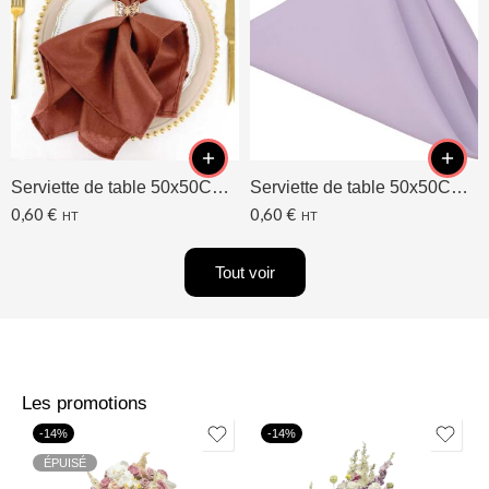
Serviette de table 50x50CM Terracotta
Serviette de table 50x50CM Lavande/Lilas
0,60
€
0,60
€
HT
HT
Tout voir
Les promotions
-14%
-14%
ÉPUISÉ