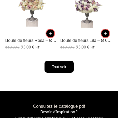
Boule de fleurs Rosa – Ø60 CM
Boule de fleurs Lila – Ø 60CM
95,00
€
95,00
€
110,00
€
110,00
€
1
HT
HT
Tout voir
Consultez le catalogue pdf
Besoin d’inspiration ?