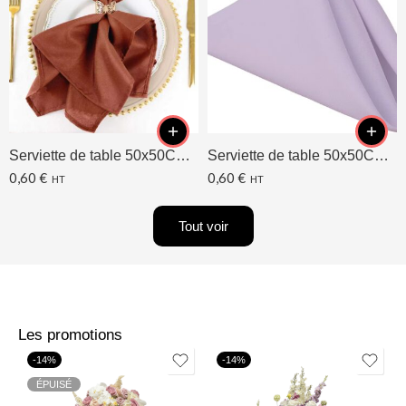
Serviette de table 50x50CM Terracotta
Serviette de table 50x50CM Lavande/Lilas
0,60
€
0,60
€
HT
HT
Tout voir
Les promotions
-14%
-14%
ÉPUISÉ