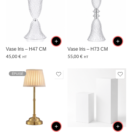
Vase Iris – H47 CM
Vase Iris – H73 CM
45,00
€
55,00
€
HT
HT
ÉPUISÉ