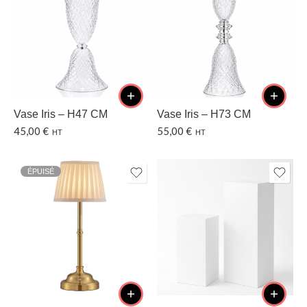
Vase Iris – H47 CM
Vase Iris – H73 CM
45,00
€
55,00
€
HT
HT
ÉPUISÉ