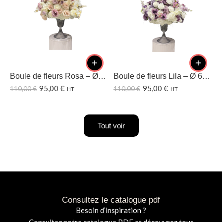
Boule de fleurs Rosa – Ø60 CM
Boule de fleurs Lila – Ø 60CM
95,00
€
95,00
€
110,00
€
110,00
€
1
HT
HT
Tout voir
Consultez le catalogue pdf
Besoin d’inspiration ?