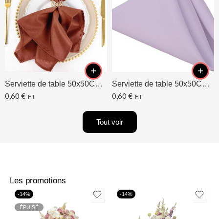
Serviette de table 50x50CM Terracotta
Serviette de table 50x50CM Lavande/Lilas
0,60
€
0,60
€
HT
HT
Tout voir
Les promotions
-14%
-14%
ÉPUISÉ