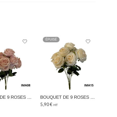
ÉPUISÉ
[
ÉPUI
BOUQUET DE 9 ROSES – 08
BOUQUET DE 9 ROSES – 15
5,90
€
900,0
HT