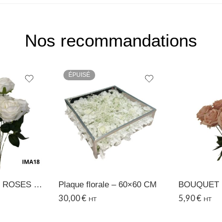
Nos recommandations
ÉPUISÉ
BOUQUET DE 9 ROSES – 18
Plaque florale – 60×60 CM
30,00
€
5,90
€
HT
HT