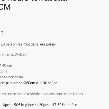
 CM
HT
 10 personnes l'ont dans leur panier
terracotta Ø40 cm
Ø 40 cm
cotta
 rose/hortensia
èle
plus grand Ø60cm à 110€ ht / pc
eurs terracotta est idéale pour vos centres de tables
 +10pcs = 50€ ht pièce / +20pcs = 47,50€ ht pièce