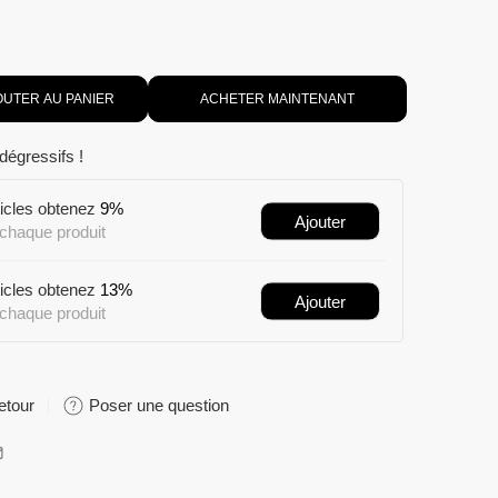
OUTER AU PANIER
ACHETER MAINTENANT
 dégressifs !
ticles obtenez
9%
Ajouter
chaque produit
ticles obtenez
13%
Ajouter
chaque produit
etour
Poser une question