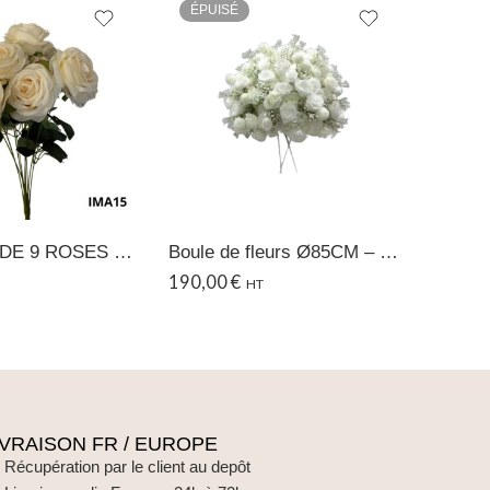
ÉPUISÉ
BOUQUET DE 9 ROSES – 15
Boule de fleurs Ø85CM – Blanc Gypso
190,00
€
5,90
€
HT
IVRAISON FR / EUROPE
Récupération par le client au depôt