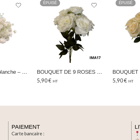
ÉPUISÉ
ÉPUISÉ
Boule de fleurs blanche – Ø40 CM
BOUQUET DE 9 ROSES – 17
5,90
€
5,90
€
HT
HT
PAIEMENT
L
Carte bancaire :