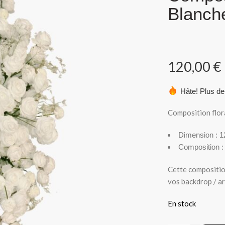
Blanch
120,00
€
Hâte! Plus de
Composition flor
Dimension : 
Composition : 
Cette composition
vos backdrop / a
En stock