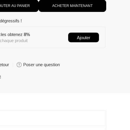
OUTER AU PANIER
ACHETER MAINTENANT
 dégressifs !
icles obtenez
8%
Ajouter
chaque produit
etour
Poser une question