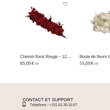
Chemin floral Rouge – 120×35 CM
85,00
€
55,00
€
HT
HT
CONTACT ET SUPPORT
Téléphone : +331.82.30.33.67