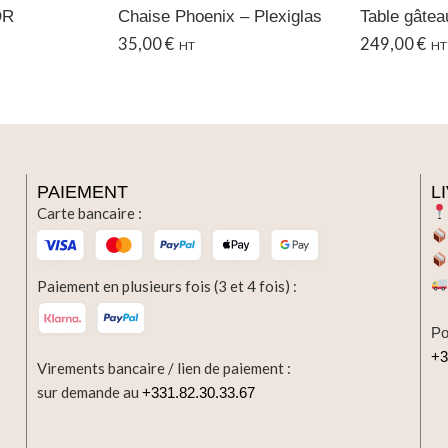
OR
Chaise Phoenix – Plexiglas
35,00
€
249,00
€
HT
HT
PAIEMENT
L
Carte bancaire :
Paiement en plusieurs fois (3 et 4 fois) :
Po
+3
Virements bancaire / lien de paiement :
sur demande au
+331.82.30.33.67