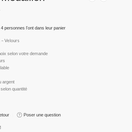
s
 4 personnes l'ont dans leur panier
 – Velours
choix selon votre demande
urs
lable
u argent
 selon quantité
etour
Poser une question