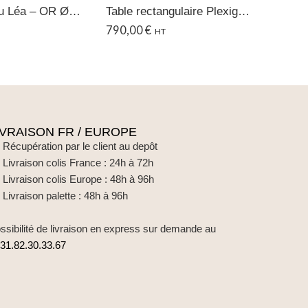
Table gâteau Léa – OR Ø80 CM
Table rectangulaire Plexiglas – 120x240CM
790,00
€
390,0
HT
IVRAISON FR / EUROPE
Récupération par le client au depôt
Livraison colis France : 24h à 72h
Livraison colis Europe : 48h à 96h
Livraison palette : 48h à 96h
ssibilité de livraison en express sur demande au
31.82.30.33.67