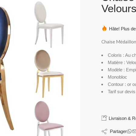
Velour
Hâte! Plus de
Chaise Médaillon
Coloris : Au 
Matière : Velo
Modèle : Empi
Monobloc
Contour : or o
Tarif sur devis
Livraison & R
Partager