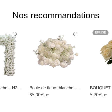
Nos recommandations
ÉPUISÉ
Arche carré Blanche – H2.50 M
Boule de fleurs blanche – Ø60 CM
85,00
€
5,90
€
HT
HT