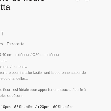
tta
HT
rs – Terracotta
 40 cm : extérieur / Ø30 cm intérieur
cotta
roses / hortensia
rture pour installer facilement la couronne autour de
e ou chandelles..
 fleurs est idéale pour apporter une touche fleurie à
bles et décors
 +10pcs = 65€ ht pièce / +20pcs = 60€ ht pièce