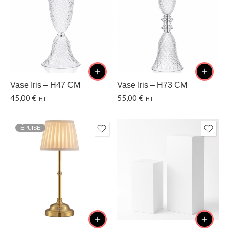
Vase Iris – H47 CM
Vase Iris – H73 CM
45,00
€
55,00
€
HT
HT
ÉPUISÉ