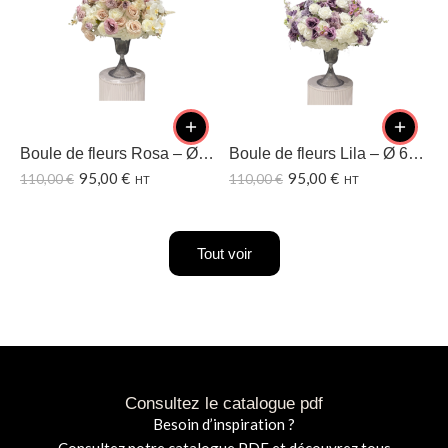
Boule de fleurs Rosa – Ø60 CM
Boule de fleurs Lila – Ø 60CM
95,00
€
95,00
€
110,00
€
110,00
€
1
HT
HT
Tout voir
Consultez le catalogue pdf
Besoin d’inspiration ?