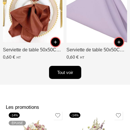
Serviette de table 50x50CM Terracotta
Serviette de table 50x50CM Lavande/Lilas
0,60
€
0,60
€
HT
HT
Tout voir
Les promotions
-14%
-14%
ÉPUISÉ