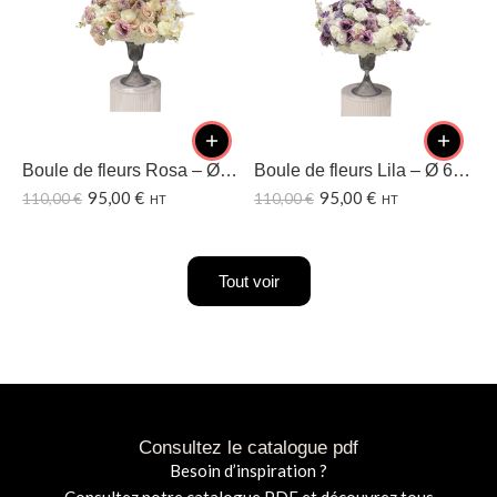
Boule de fleurs Rosa – Ø60 CM
Boule de fleurs Lila – Ø 60CM
95,00
€
95,00
€
110,00
€
110,00
€
1
HT
HT
Tout voir
Consultez le catalogue pdf
Besoin d’inspiration ?