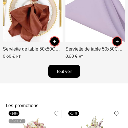
Serviette de table 50x50CM Terracotta
Serviette de table 50x50CM Lavande/Lilas
0,60
€
0,60
€
HT
HT
Tout voir
Les promotions
-14%
-14%
ÉPUISÉ