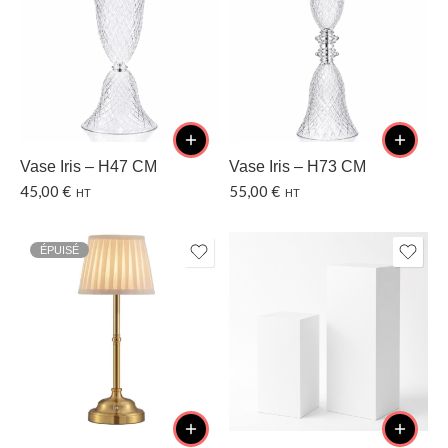
Vase Iris – H47 CM
Vase Iris – H73 CM
45,00
€
55,00
€
HT
HT
ÉPUISÉ