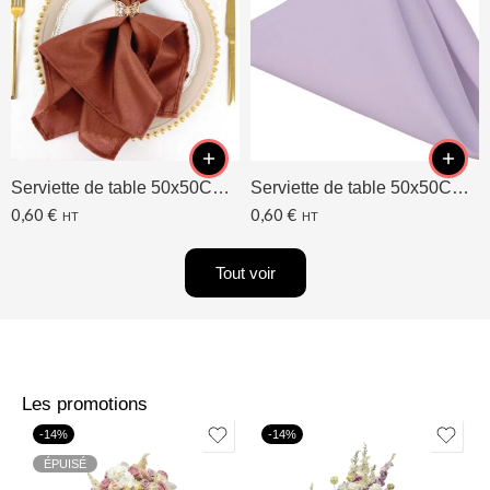
Serviette de table 50x50CM Terracotta
Serviette de table 50x50CM Lavande/Lilas
0,60
€
0,60
€
HT
HT
Tout voir
Les promotions
-14%
-14%
ÉPUISÉ