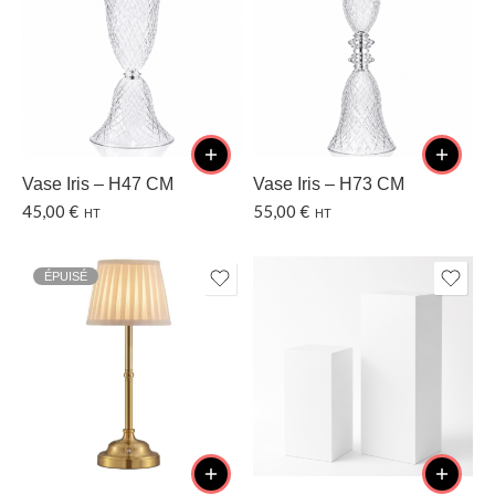
Vase Iris – H47 CM
Vase Iris – H73 CM
45,00
€
55,00
€
HT
HT
ÉPUISÉ