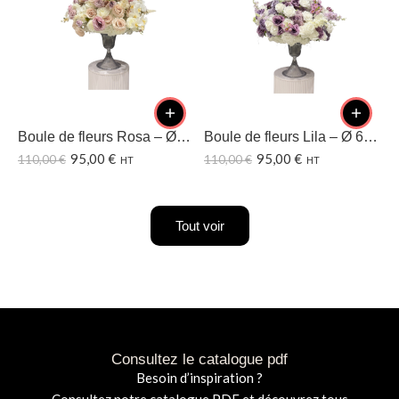
Boule de fleurs Rosa – Ø60 CM
Boule de fleurs Lila – Ø 60CM
95,00
€
95,00
€
110,00
€
110,00
€
1
HT
HT
Tout voir
Consultez le catalogue pdf
Besoin d’inspiration ?